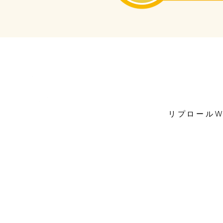
株式会社リプロール
(※輸
●所在地：〒003-0002 北海道札
リプロールW
プ